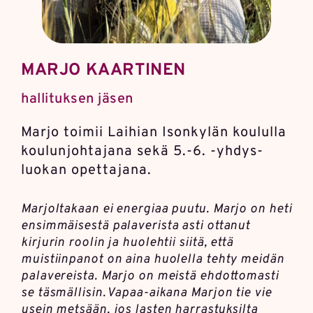
MARJO KAARTINEN
hallituksen jäsen
Marjo toimii Laihian Ison­kylän koululla
koulun­johtajana sekä 5.-6. -yhdys­
luokan opettajana.
Marjoltakaan ei energiaa puutu. Marjo on heti
ensimmäisestä palaverista asti ottanut
kirjurin roolin ja huolehtii siitä, että
muistiinpanot on aina huolella tehty meidän
palavereista. Marjo on meistä ehdottomasti
se täsmällisin. Vapaa-aikana Marjon tie vie
usein metsään, jos lasten harrastuksilta