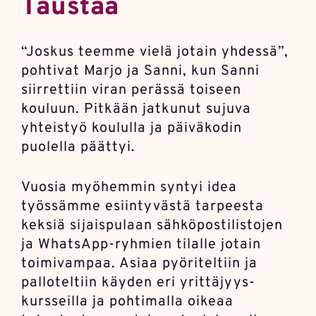
Taustaa
“Joskus teemme vielä jotain yhdessä”,
pohtivat Marjo ja Sanni, kun Sanni
siirrettiin viran perässä toiseen
kouluun. Pitkään jatkunut sujuva
yhteistyö koululla ja päivä­kodin
puolella päättyi.
Vuosia myöhemmin syntyi idea
työssämme esiintyvästä tarpeesta
keksiä sijais­pulaan sähkö­posti­listojen
ja WhatsApp-ryhmien tilalle jotain
toimivampaa. Asiaa pyöriteltiin ja
palloteltiin käyden eri yrittäjyys­
kursseilla ja pohtimalla oikeaa