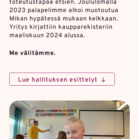
toteutus­tapaa etsien. Joulu­lomalla
2023 palapelimme alkoi muotoutua
Mikan hypätessä mukaan kelkkaan.
Yritys kirjattiin kauppa­rekisteriin
maalis­kuun 2024 alussa.
Me välitämme.
Lue hallituksen esittelyt