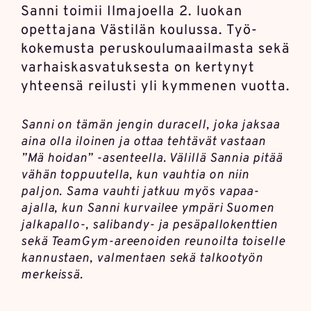
Sanni toimii Ilmajoella 2. luokan
opettajana Västilän koulussa. Työ­
kokemusta perus­koulu­maailmasta sekä
varhais­kasvatuksesta on kertynyt
yhteensä reilusti yli kymmenen vuotta.
Sanni on tämän jengin duracell, joka jaksaa
aina olla iloinen ja ottaa tehtävät vastaan
”Mä hoidan” -asenteella. Välillä Sannia pitää
vähän toppuutella, kun vauhtia on niin
paljon. Sama vauhti jatkuu myös vapaa-
ajalla, kun Sanni kurvailee ympäri Suomen
jalkapallo-, salibandy- ja pesä­pallo­kenttien
sekä TeamGym-areenoiden reunoilta toiselle
kannustaen, valmentaen sekä talkootyön
merkeissä.